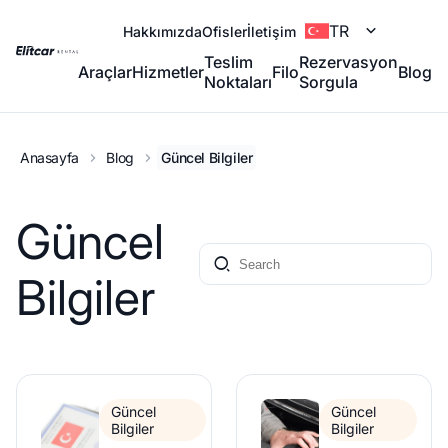
TR
Hakkımızda
Ofisler
İletişim
Teslim
Rezervasyon
Araçlar
Hizmetler
Filo
Blog
Noktaları
Sorgula
Anasayfa
Blog
Güncel Bilgiler
Güncel
Bilgiler
Güncel
Güncel
Bilgiler
Bilgiler