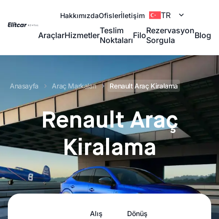
TR
Hakkımızda
Ofisler
İletişim
Teslim
Rezervasyon
Araçlar
Hizmetler
Filo
Blog
Noktaları
Sorgula
Anasayfa
Araç Markaları
Renault Araç Kiralama
Renault Araç
Kiralama
Alış
Dönüş