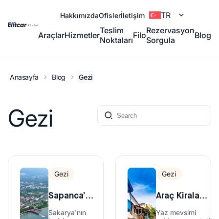
TR
Hakkımızda
Ofisler
İletişim
Teslim
Rezervasyon
Araçlar
Hizmetler
Filo
Blog
Noktaları
Sorgula
Anasayfa
Blog
Gezi
Gezi
Gezi
Gezi
Sapanca’da
Araç Kiralama
Mutlaka
ile Yazın
Sakarya'nın
Yaz mevsimi
Uğranması
Gidilebilecek