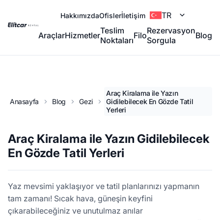
TR
Hakkımızda
Ofisler
İletişim
Teslim
Rezervasyon
Araçlar
Hizmetler
Filo
Blog
Noktaları
Sorgula
Araç Kiralama ile Yazın
Anasayfa
Blog
Gezi
Gidilebilecek En Gözde Tatil
Yerleri
Araç Kiralama ile Yazın Gidilebilecek
En Gözde Tatil Yerleri
Yaz mevsimi yaklaşıyor ve tatil planlarınızı yapmanın
tam zamanı! Sıcak hava, güneşin keyfini
çıkarabileceğiniz ve unutulmaz anılar