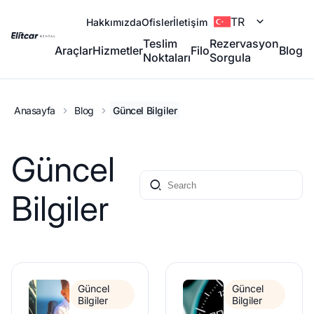
TR
Hakkımızda
Ofisler
İletişim
Teslim
Rezervasyon
Araçlar
Hizmetler
Filo
Blog
Noktaları
Sorgula
Anasayfa
Blog
Güncel Bilgiler
Güncel
Bilgiler
Güncel
Güncel
Bilgiler
Bilgiler