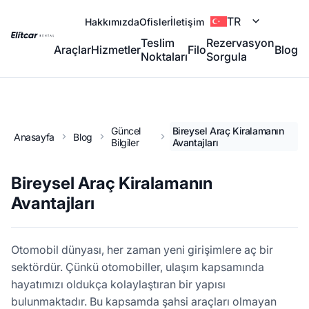
TR
Hakkımızda
Ofisler
İletişim
Teslim
Rezervasyon
Araçlar
Hizmetler
Filo
Blog
Noktaları
Sorgula
Güncel
Bireysel Araç Kiralamanın
Anasayfa
Blog
Bilgiler
Avantajları
Bireysel Araç Kiralamanın
Avantajları
Otomobil dünyası, her zaman yeni girişimlere aç bir
sektördür. Çünkü otomobiller, ulaşım kapsamında
hayatımızı oldukça kolaylaştıran bir yapısı
bulunmaktadır. Bu kapsamda şahsi araçları olmayan