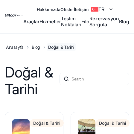
TR
Hakkımızda
Ofisler
İletişim
Teslim
Rezervasyon
Araçlar
Hizmetler
Filo
Blog
Noktaları
Sorgula
Anasayfa
Blog
Doğal & Tarihi
Doğal &
Tarihi
Doğal & Tarihi
Doğal & Tarihi