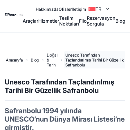
TR
Hakkımızda
Ofisler
İletişim
Teslim
Rezervasyon
Araçlar
Hizmetler
Filo
Blog
Noktaları
Sorgula
Doğal
Unesco Tarafından
Anasayfa
Blog
&
Taçlandırılmış Tarihi Bir Güzellik
Tarihi
Safranbolu
Unesco Tarafından Taçlandırılmış
Tarihi Bir Güzellik Safranbolu
Safranbolu 1994 yılında
UNESCO’nun Dünya Mirası Listesi’ne
girmiştir.