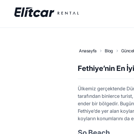
Anasayfa
Blog
Güncel 
Fethiye’nin En İy
Ülkemiz gerçektende Düny
tarafından binlerce turist
ender bir bölgedir. Bugün
Fethiye’de yer alan koylar
koyların konumlarını da ek
So Beach