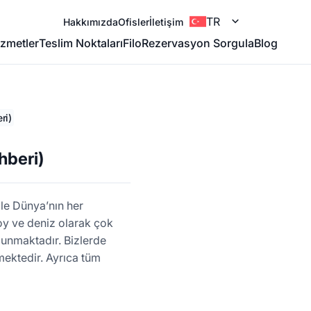
TR
Hakkımızda
Ofisler
İletişim
zmetler
Teslim Noktaları
Filo
Rezervasyon Sorgula
Blog
ri)
hberi)
le Dünya’nın her
 koy ve deniz olarak çok
ulunmaktadır. Bizlerde
lmektedir. Ayrıca tüm