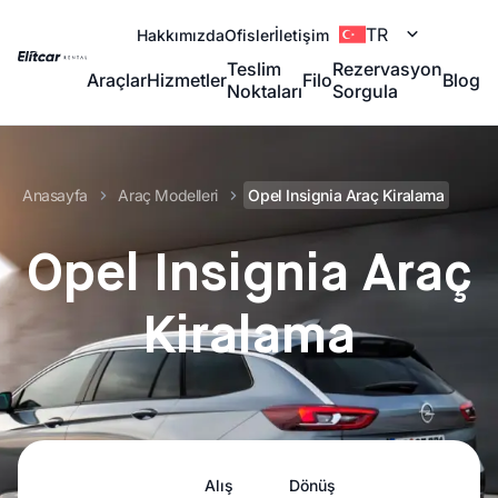
TR
Hakkımızda
Ofisler
İletişim
Teslim
Rezervasyon
Araçlar
Hizmetler
Filo
Blog
Noktaları
Sorgula
Anasayfa
Araç Modelleri
Opel Insignia Araç Kiralama
Opel Insignia Araç
Kiralama
Alış
Dönüş