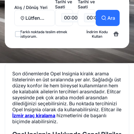
Tarihi ve
Tarihi ve
Saati
Saati
Alış / Dönüş Yeri
00:00
00:00
Lütfen
Ara
Seçiniz
Farklı noktada teslim etmek
İndirim Kodu
istiyorum.
Kullan
Son dönemlerde Opel Insignia kiralık arama
listelerinin en üst sıralarında yer alır. Sağladığı üst
düzey konfor ile hem bireysel kullanımların hem
de kalabalık ailelerin tercihleri arasındadır. Elitcar
sayesinde pek çok araba modeli arasından
dilediğinizi seçebilirsiniz. Bu noktada tercihinizi
Opel Insignia olarak da kullanabilirsiniz. Elitcar ile
İzmir araç kiralama
hizmetlerini de başarılı
biçimde alabilirsiniz.