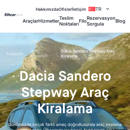
TR
Hakkımızda
Ofisler
İletişim
Teslim
Rezervasyon
Araçlar
Hizmetler
Filo
Blog
Noktaları
Sorgula
Araç
Dacia Sandero Stepway Araç
Anasayfa
Modelleri
Kiralama
Dacia Sandero
Stepway Araç
Kiralama
Günümüzde birçok farklı amaç doğrultusunda araç kiralama