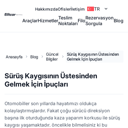
TR
Hakkımızda
Ofisler
İletişim
Teslim
Rezervasyon
Araçlar
Hizmetler
Filo
Blog
Noktaları
Sorgula
Güncel
Sürüş Kaygısının Üstesinden
Anasayfa
Blog
Bilgiler
Gelmek İçin İpuçları
Sürüş Kaygısının Üstesinden
Gelmek İçin İpuçları
Otomobiller son yıllarda hayatımızı oldukça
kolaylaştırmışlardır. Fakat çoğu sürücü direksiyon
başına ilk oturduğunda kaza yaparım korkusu ile sürüş
kaygısı yaşamaktadır. öncelikle bilmelisiniz ki bu