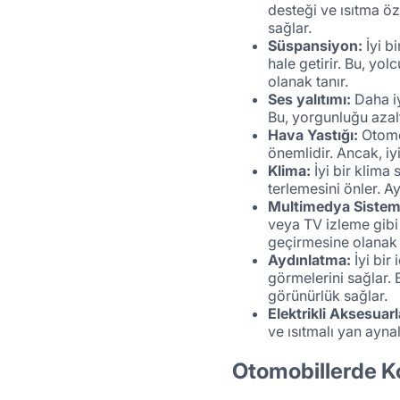
desteği ve ısıtma öz
sağlar.
Süspansiyon:
İyi b
hale getirir. Bu, yo
olanak tanır.
Ses yalıtımı:
Daha iy
Bu, yorgunluğu azalt
Hava Yastığı:
Otomob
önemlidir. Ancak, iy
Klima:
İyi bir klima
terlemesini önler. A
Multimedya Sisteml
veya TV izleme gibi 
geçirmesine olanak t
Aydınlatma:
İyi bir
görmelerini sağlar. 
görünürlük sağlar.
Elektrikli Aksesuarl
ve ısıtmalı yan ayna
Otomobillerde Ko