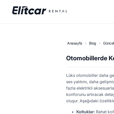
Anasayfa
Blog
Güncel 
Otomobillerde Ko
Lüks otomobiller daha gen
ses yalıtımı, daha gelişm
fazla elektrikli aksesuarla
konforunu artıracak detay
oluşur. Aşağıdaki özellikl
Koltuklar:
Rahat kolt