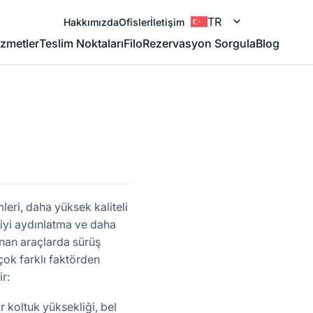
TR
Hakkımızda
Ofisler
İletişim
zmetler
Teslim Noktaları
Filo
Rezervasyon Sorgula
Blog
eri, daha yüksek kaliteli
 iyi aydınlatma ve daha
anan araçlarda sürüş
çok farklı faktörden
r:
r koltuk yüksekliği, bel