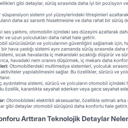
ellikleri gibi detaylar, sürüş sırasında daha iyi bir pozisyon 
ir süspansiyon sistemi yol yüzeylerindeki titreşimleri azaltar
lcuların daha az sarsıntı hissetmesine ve daha rahat bir sürü
i ses yalıtımı, otomobilin içindeki ses düzeyini azaltarak daha
ır ve uzun yolculukları daha rahat hale getirir.
il sürücüsünün ve yolcularının güvenliğini sağlamak için, ha
i bir hava yastığı sistemi aynı zamanda sürüş sırasında daha ra
 sistemi, sıcak havalarda iç mekandaki sıcaklığı düşürür ve sü
yrıca, havadaki nem oranını düşürmek, iç mekanı daha konforlu
eri:
Otomobillerdeki multimedya sistemleri, yolculuk sırasın
aktiviteler yapılabilmesini sağlar. Bu özellikler, sürücü ve yol
anır.
 iç aydınlatma sistemi, sürücü ve yolcuların otomobil içindeki
Bu özellik, karanlıkta seyahat ederken veya gece seyahat ede
ar:
Otomobildeki elektrikli aksesuarlar, özellikle ısıtmalı arka
lar gibi detaylar otomobil sürüşünü daha konforlu hale getirir
nforu Arttıran Teknolojik Detaylar Neler