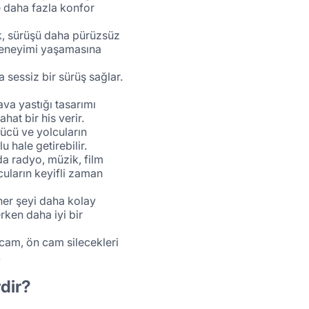
ve daha fazla konfor
ak, sürüşü daha pürüzsüz
ş deneyimi yaşamasına
 sessiz bir sürüş sağlar.
va yastığı tasarımı
hat bir his verir.
rücü ve yolcuların
 hale getirebilir.
da radyo, müzik, film
cuların keyifli zaman
 her şeyi daha kolay
rken daha iyi bir
 cam, ön cam silecekleri
.
dir?