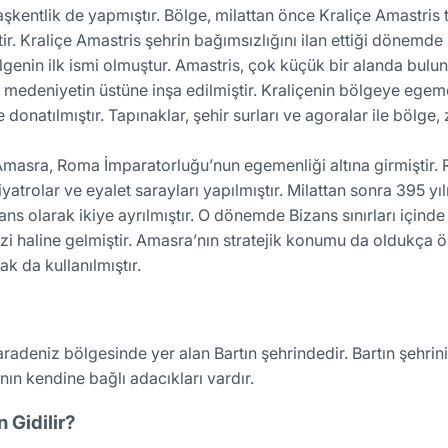
entlik de yapmıştır. Bölge, milattan önce Kraliçe Amastris t
tir. Kraliçe Amastris şehrin bağımsızlığını ilan ettiği dönemd
genin ilk ismi olmuştur. Amastris, çok küçük bir alanda bulun
 medeniyetin üstüne inşa edilmiştir. Kraliçenin bölgeye egemen
e donatılmıştır. Tapınaklar, şehir surları ve agoralar ile böl
Amasra, Roma İmparatorluğu’nun egemenliği altına girmiştir. 
 tiyatrolar ve eyalet sarayları yapılmıştır. Milattan sonra 395 
s olarak ikiye ayrılmıştır. O dönemde Bizans sınırları için
ezi haline gelmiştir. Amasra’nın stratejik konumu da oldukça 
ak da kullanılmıştır.
radeniz bölgesinde yer alan Bartın şehrindedir. Bartın şehri
ın kendine bağlı adacıkları vardır.
Gidilir?