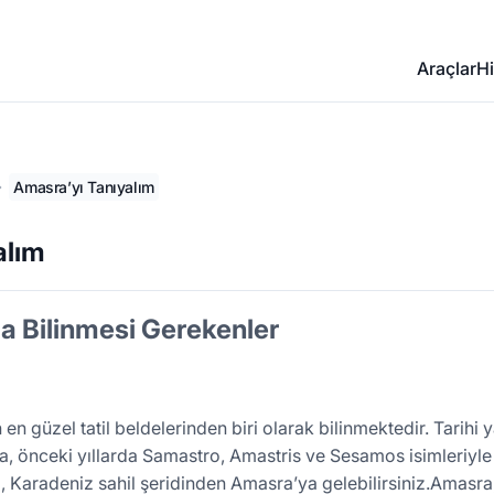
Araçlar
Hi
Amasra’yı Tanıyalım
alım
 Bilinmesi Gerekenler
en güzel tatil beldelerinden biri olarak bilinmektedir. Tarihi y
önceki yıllarda Samastro, Amastris ve Sesamos isimleriyle d
p
, Karadeniz sahil şeridinden Amasra’ya gelebilirsiniz.Amasra, 