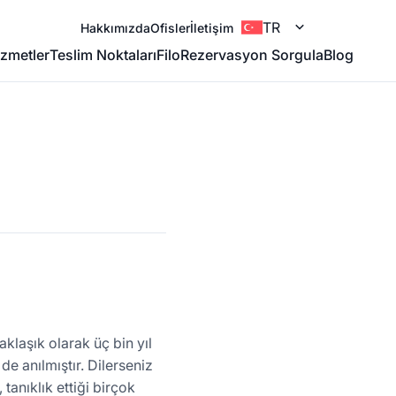
TR
Hakkımızda
Ofisler
İletişim
zmetler
Teslim Noktaları
Filo
Rezervasyon Sorgula
Blog
aklaşık olarak üç bin yıl
e anılmıştır. Dilerseniz
tanıklık ettiği birçok