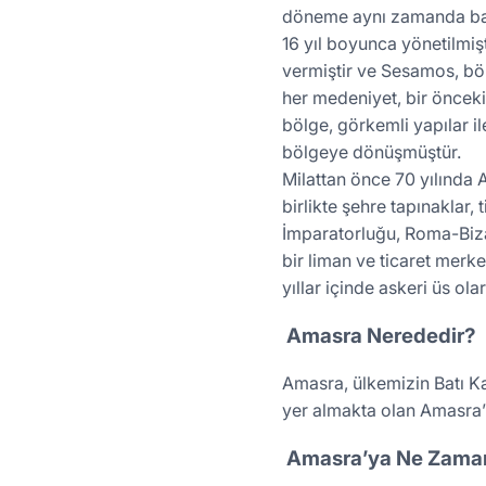
döneme aynı zamanda başk
16 yıl boyunca yönetilmiş
vermiştir ve Sesamos, böl
her medeniyet, bir önceki
bölge, görkemli yapılar il
bölgeye dönüşmüştür.
Milattan önce 70 yılında 
birlikte şehre tapınaklar,
İmparatorluğu, Roma-Bizan
bir liman ve ticaret merk
yıllar içinde askeri üs olar
Amasra Nerededir?
Amasra, ülkemizin Batı Ka
yer almakta olan Amasra’n
Amasra’ya Ne Zaman 