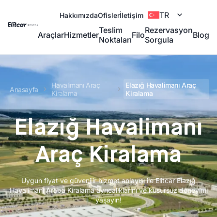
TR
Hakkımızda
Ofisler
İletişim
Teslim
Rezervasyon
Araçlar
Hizmetler
Filo
Blog
Noktaları
Sorgula
Havalimanı Araç
Elazığ Havalimanı Araç
Anasayfa
Kiralama
Kiralama
Elazığ Havalimanı
Araç Kiralama
Uygun fiyat ve güvenilir hizmet anlayışı ile Elitcar Elazığ
Havalimanı Araba Kiralama ayrıcalıklarını ve kusursuz deneyimi
yaşayın!