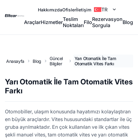
TR
Hakkımızda
Ofisler
İletişim
Teslim
Rezervasyon
Araçlar
Hizmetler
Filo
Blog
Noktaları
Sorgula
Güncel
Yarı Otomatik İle Tam
Anasayfa
Blog
Bilgiler
Otomatik Vites Farkı
Yarı Otomatik İle Tam Otomatik Vites
Farkı
Otomobiller, ulaşım konusunda hayatımızı kolaylaştıran
en büyük araçlardır. Vites hususundaki standartlar ile üç
gruba ayrılmaktadır. En çok kullanılan ve ilk çıkan vites
şekli manuel vites, tam otomatik vites ve yarı otomatik