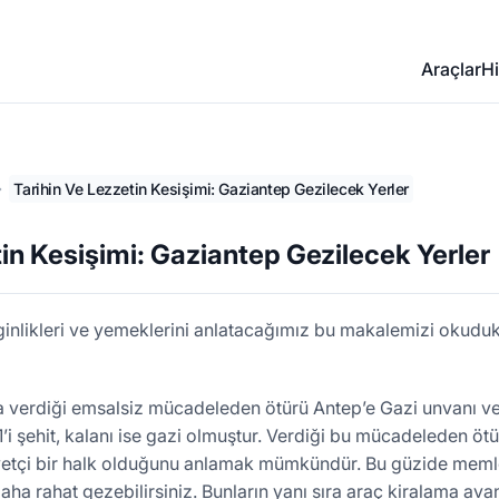
Araçlar
Hi
Tarihin Ve Lezzetin Kesişimi: Gaziantep Gezilecek Yerler
tin Kesişimi: Gaziantep Gezilecek Yerler
nginlikleri ve yemeklerini anlatacağımız bu makalemizi okudu
 verdiği emsalsiz mücadeleden ötürü Antep’e Gazi unvanı veri
1’i şehit, kalanı ise gazi olmuştur. Verdiği bu mücadeleden öt
iyetçi bir halk olduğunu anlamak mümkündür. Bu güzide mem
aha rahat gezebilirsiniz. Bunların yanı sıra araç kiralama avan