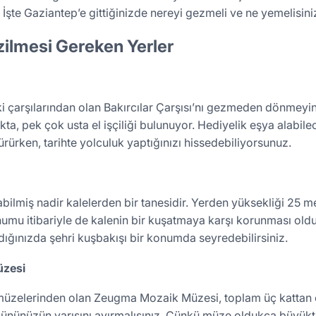
iz. İşte Gaziantep’e gittiğinizde nereyi gezmeli ve ne yemelisini
ilmesi Gereken Yerler
ki çarşılarından olan Bakırcılar Çarşısı’nı gezmeden dönmeyin
a, pek çok usta el işçiliği bulunuyor. Hediyelik eşya alabilec
ürken, tarihte yolculuk yaptığınızı hissedebiliyorsunuz.
ilmiş nadir kalelerden bir tanesidir. Yerden yüksekliği 25 m
Konumu itibariyle de kalenin bir kuşatmaya karşı korunması ol
ığınızda şehri kuşbakışı bir konumda seyredebilirsiniz.
zesi
 müzelerinden olan Zeugma Mozaik Müzesi, toplam üç kattan
ününüzün yarısını ayırmalısınız. Çünkü müze oldukça büyükt