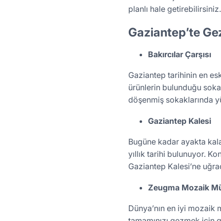
planlı hale getirebilirsin
Gaziantep’te Gez
Bakırcılar Çarşısı
Gaziantep tarihinin en es
ürünlerin bulunduğu sokakt
döşenmiş sokaklarında yür
Gaziantep Kalesi
Bugüne kadar ayakta kalab
yıllık tarihi bulunuyor. 
Gaziantep Kalesi’ne uğrad
Zeugma Mozaik Mü
Dünya’nın en iyi mozaik
tamamınızı gezmek için g