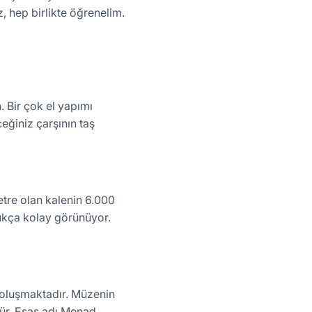
z, hep birlikte öğrenelim.
. Bir çok el yapımı
eğiniz çarşının taş
etre olan kalenin 6.000
dukça kolay görünüyor.
 oluşmaktadır. Müzenin
ür. Esas adı Menad