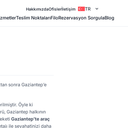
TR
Hakkımızda
Ofisler
İletişim
zmetler
Teslim Noktaları
Filo
Rezervasyon Sorgula
Blog
ktan sonra Gaziantep’e
lmiştir. Öyle ki
ürü, Gaziantep halkının
leketi
Gaziantep’te araç
tajı ile seyahatinizi daha