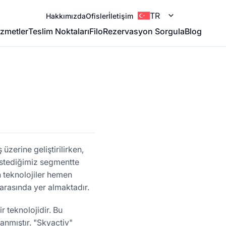
TR
Hakkımızda
Ofisler
İletişim
zmetler
Teslim Noktaları
Filo
Rezervasyon Sorgula
Blog
üzerine geliştirilirken,
 istediğimiz segmentte
 teknolojiler hemen
arasında yer almaktadır.
r teknolojidir. Bu
lanmıştır. "Skyactiv"