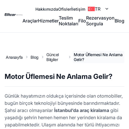
TR
Hakkımızda
Ofisler
İletişim
Teslim
Rezervasyon
Araçlar
Hizmetler
Filo
Blog
Noktaları
Sorgula
Güncel
Motor Üflemesi Ne Anlama
Anasayfa
Blog
Bilgiler
Gelir?
Motor Üflemesi Ne Anlama Gelir?
Günlük hayatımızın oldukça içerisinde olan otomobiller,
bugün birçok teknolojiyi bünyesinde barındırmaktadır.
Şahsi aracı olmayanlar
İstanbul’da araç kiralama
gibi
yaşadığı şehrin hemen hemen her yerinden kiralama da
yapabilmektedir. Ulaşım alanında her türlü ihtiyacımızı