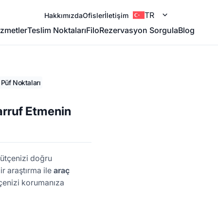
TR
Hakkımızda
Ofisler
İletişim
zmetler
Teslim Noktaları
Filo
Rezervasyon Sorgula
Blog
Püf Noktaları
arruf Etmenin
bütçenizi doğru
ir araştırma ile
araç
ütçenizi korumanıza