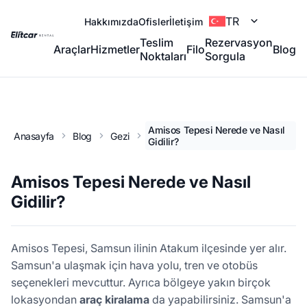
TR
Hakkımızda
Ofisler
İletişim
Teslim
Rezervasyon
Araçlar
Hizmetler
Filo
Blog
Noktaları
Sorgula
Amisos Tepesi Nerede ve Nasıl
Anasayfa
Blog
Gezi
Gidilir?
Amisos Tepesi Nerede ve Nasıl
Gidilir?
Amisos Tepesi, Samsun ilinin Atakum ilçesinde yer alır.
Samsun'a ulaşmak için hava yolu, tren ve otobüs
seçenekleri mevcuttur. Ayrıca bölgeye yakın birçok
lokasyondan
araç kiralama
da yapabilirsiniz. Samsun'a