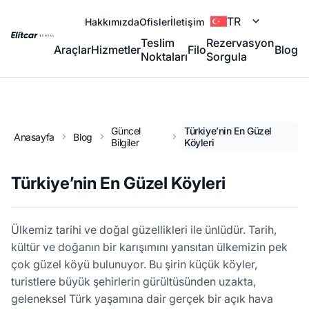
TR
Hakkımızda
Ofisler
İletişim
Teslim
Rezervasyon
Araçlar
Hizmetler
Filo
Blog
Noktaları
Sorgula
Güncel
Türkiye’nin En Güzel
Anasayfa
Blog
Bilgiler
Köyleri
Türkiye’nin En Güzel Köyleri
Ülkemiz tarihi ve doğal güzellikleri ile ünlüdür. Tarih,
kültür ve doğanın bir karışımını yansıtan ülkemizin pek
çok güzel köyü bulunuyor. Bu şirin küçük köyler,
turistlere büyük şehirlerin gürültüsünden uzakta,
geleneksel Türk yaşamına dair gerçek bir açık hava