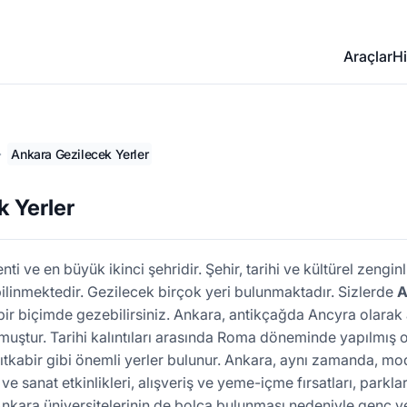
Araçlar
Hi
Ankara Gezilecek Yerler
 Yerler
i ve en büyük ikinci şehridir. Şehir, tarihi ve kültürel zenginl
ilinmektedir. Gezilecek birçok yeri bulunmaktadır. Sizlerde
A
ir biçimde gezebilirsiniz. Ankara, antikçağda Ancyra olarak 
muştur. Tarihi kalıntıları arasında Roma döneminde yapılmış 
tkabir gibi önemli yerler bulunur. Ankara, aynı zamanda, mo
 ve sanat etkinlikleri, alışveriş ve yeme-içme fırsatları, parklar
Ankara üniversitelerinin de bolca bulunması nedeniyle genç ve