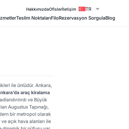
TR
Hakkımızda
Ofisler
İletişim
zmetler
Teslim Noktaları
Filo
Rezervasyon Sorgula
Blog
ikleri ile ünlüdür. Ankara,
nkara’da araç kiralama
adlandırılırdı ve Büyük
olan Augustus Tapınağı,
dern bir metropol olarak
 ve açık hava alanları ile
 dinamik bir nüfusu var.