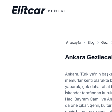
Anasayfa
Blog
Gezi
Ankara Gezilecek
Ankara, Türkiye'nin başkent
memurlar kenti olarakta b
yaparak, çok daha rahat b
İskender tarafından kurul
Hacı Bayram Camii ve Anı
da öne çıkar. Şehir, kültür
geniş bir yelpaze sunar. 