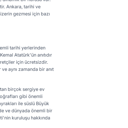
ir. Ankara, tarihi ve
sizerin gezmesi için bazı
mli tarihi yerlerinden
 Kemal Atatürk'ün anıtıdır
etçiler için ücretsizdir.
r ve aynı zamanda bir anıt
atan birçok sergiye ev
toğrafları gibi önemli
ayrakları ile süslü Büyük
e'de ve dünyada önemli bir
eti'nin kuruluşu hakkında