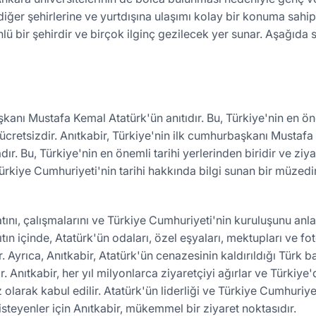
 diğer şehirlerine ve yurtdışına ulaşımı kolay bir konuma sahipt
ünlü bir şehirdir ve birçok ilginç gezilecek yer sunar. Aşağıda 
kanı Mustafa Kemal Atatürk'ün anıtıdır. Bu, Türkiye'nin en öne
in ücretsizdir. Anıtkabir, Türkiye'nin ilk cumhurbaşkanı Mustafa
r. Bu, Türkiye'nin en önemli tarihi yerlerinden biridir ve ziyar
Türkiye Cumhuriyeti'nin tarihi hakkında bilgi sunan bir müzedi
atını, çalışmalarını ve Türkiye Cumhuriyeti'nin kuruluşunu anl
tın içinde, Atatürk'ün odaları, özel eşyaları, mektupları ve fo
 Ayrıca, Anıtkabir, Atatürk'ün cenazesinin kaldırıldığı Türk b
 Anıtkabir, her yıl milyonlarca ziyaretçiyi ağırlar ve Türkiy
z olarak kabul edilir. Atatürk'ün liderliği ve Türkiye Cumhuriy
isteyenler için Anıtkabir, mükemmel bir ziyaret noktasıdır.