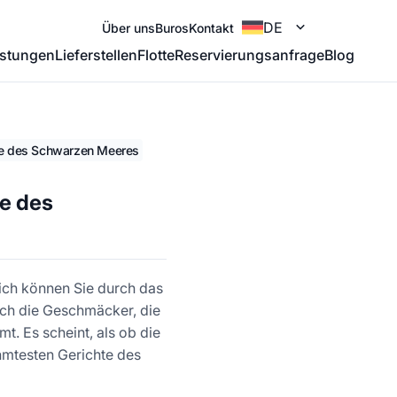
DE
Über uns
Buros
Kontakt
istungen
Lieferstellen
Flotte
Reservierungsanfrage
Blog
te des Schwarzen Meeres
e des
lich können Sie durch das
ch die Geschmäcker, die
mt. Es scheint, als ob die
hmtesten Gerichte des