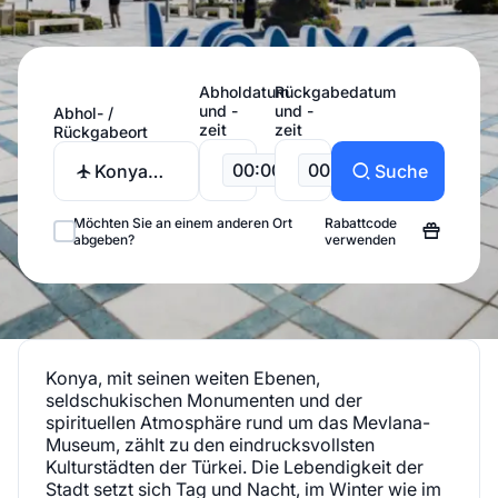
Abholdatum
Rückgabedatum
und -
und -
Abhol- /
zeit
zeit
Rückgabeort
00:00
00:00
Konya
Suche
Flughafen
Möchten Sie an einem anderen Ort
Rabattcode
abgeben?
verwenden
Konya, mit seinen weiten Ebenen,
seldschukischen Monumenten und der
spirituellen Atmosphäre rund um das Mevlana-
Museum, zählt zu den eindrucksvollsten
Kulturstädten der Türkei. Die Lebendigkeit der
Stadt setzt sich Tag und Nacht, im Winter wie im