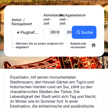
Abholdatum
Rückgabedatum
und -
und -
Abhol- /
zeit
zeit
Rückgabeort
00:00
00:00
Flughafen
Suche
Diyarbakır
Möchten Sie an einem anderen Ort
Rabattcode
abgeben?
verwenden
Diyarbakır, mit seinen monumentalen
Stadtmauern, den Hevsel-Gärten am Tigris und
historischen Vierteln rund um Sur, zählt zu den
charaktervollen Städten der Türkei. Die
Lebendigkeit der Stadt setzt sich Tag und Nacht,
im Winter wie im Sommer fort. In einer
Destination, die einheimische und ausländische