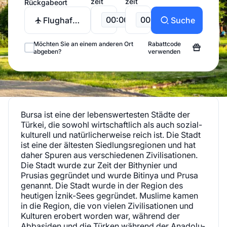
zeit
zeit
Rückgabeort
00:00
00:00
Flughafen
Suche
Bursa
Yenisehir
Möchten Sie an einem anderen Ort
Rabattcode
abgeben?
verwenden
Bursa ist eine der lebenswertesten Städte der
Türkei, die sowohl wirtschaftlich als auch sozial-
kulturell und natürlicherweise reich ist. Die Stadt
ist eine der ältesten Siedlungsregionen und hat
daher Spuren aus verschiedenen Zivilisationen.
Die Stadt wurde zur Zeit der Bithynier und
Prusias gegründet und wurde Bitinya und Prusa
genannt. Die Stadt wurde in der Region des
heutigen İznik-Sees gegründet. Muslime kamen
in die Region, die von vielen Zivilisationen und
Kulturen erobert worden war, während der
Abbasiden und die Türken während der Anadolu-