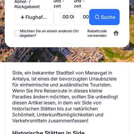
und -
und -
Abhol- /
zeit
zeit
Rückgabeort
00:00
00:00
Flughafen
Suche
Antalya
Möchten Sie an einem anderen Ort
Rabattcode
abgeben?
verwenden
Side, ein bekannter Stadtteil von Manavgat in
Antalya, ist eines der bevorzugten Urlaubsziele
für einheimische und ausländische Touristen.
Wenn Sie Ihre Reiseroute in dieses kleine
Paradies ändern möchten, sollten Sie unbedingt
diesen Artikel lesen, in dem wir Side von
historischen Stätten bis zur natürlichen
Schönheit, Unterkunftsmöglichkeiten und
Verkehrsmitteln zusammenfassen!
Historische Stätten in Side