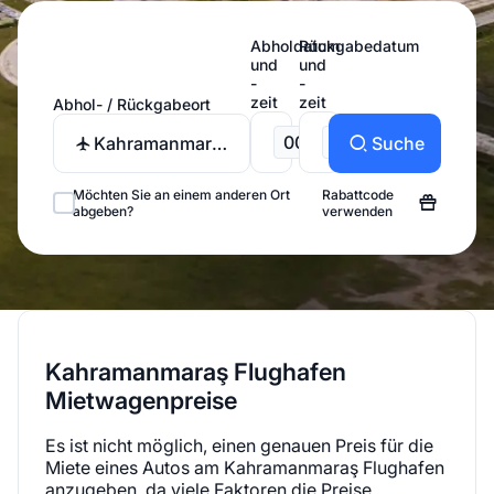
Abholdatum
Rückgabedatum
und
und
-
-
zeit
zeit
Abhol- / Rückgabeort
00:00
00:00
Kahramanmaras
Suche
Flughafen
Möchten Sie an einem anderen Ort
Rabattcode
abgeben?
verwenden
Kahramanmaraş Flughafen
Mietwagenpreise
Es ist nicht möglich, einen genauen Preis für die
Miete eines Autos am Kahramanmaraş Flughafen
anzugeben, da viele Faktoren die Preise